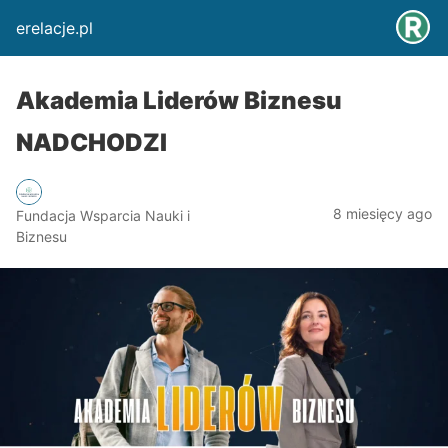
erelacje.pl
Akademia Liderów Biznesu
NADCHODZI
8 miesięcy ago
Fundacja Wsparcia Nauki i
Biznesu