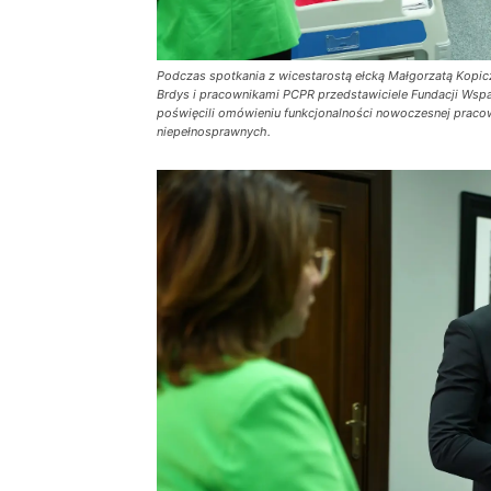
Podczas spotkania z wicestarostą ełcką Małgorzatą Kopi
Brdys i pracownikami PCPR przedstawiciele Fundacji Wspar
poświęcili omówieniu funkcjonalności nowoczesnej pracown
niepełnosprawnych.