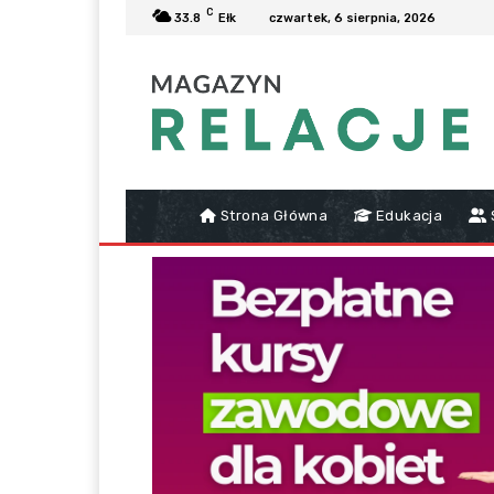
C
33.8
Ełk
czwartek, 6 sierpnia, 2026
Strona Główna
Edukacja