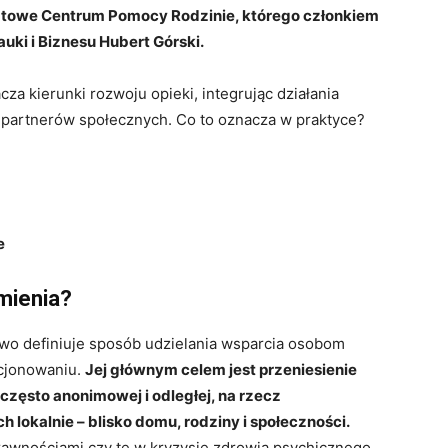
atowe Centrum Pomocy Rodzinie, którego członkiem
uki i Biznesu Hubert Górski.
za kierunki rozwoju opieki, integrując działania
ał partnerów społecznych. Co to oznacza w praktyce?
e
zmienia?
nowo definiuje sposób udzielania wsparcia osobom
cjonowaniu.
Jej głównym celem jest przeniesienie
 często anonimowej i odległej, na rzecz
lokalnie – blisko domu, rodziny i społeczności.
prawnościami czy te w kryzysie zdrowia psychicznego