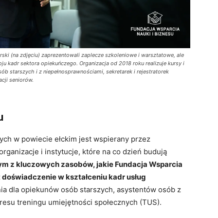
rski (na zdjęciu) zaprezentowali
zaplecze szkoleniowe i warsztatow
e, ale
ju kadr sektora opiekuńczego. Organizacja od 2018 roku realizuje kursy i
b starszych i z niepełnosprawnościami, sekretarek i rejestratorek
cji seniorów.
u
nych w powiecie ełckim jest wspierany przez
anizacje i instytucje, które na co dzień budują
m z kluczowych zasobów, jakie Fundacja Wsparcia
st doświadczenie w kształceniu kadr usług
ia dla opiekunów osób starszych, asystentów osób z
resu treningu umiejętności społecznych (TUS).