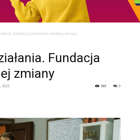
ałania. Fundacja partnerem lokalnej zmiany
ziałania. Fundacja
ej zmiany
, 2025
361
0