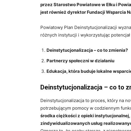
przez Starostwo Powiatowe w Ełku i Powi
jest również dyrektor Fundacji Wsparcia Na
Powiatowy Plan Deinstytucjonalizacji wyznac
różnych instytucji i wykorzystując potencj
Deinstytucjonalizacja – co to zmienia?
Partnerzy społeczni w działaniu
Edukacja, która buduje lokalne wsparci
Deinstytucjonalizacja – co to 
Deinstytucjonalizacja to proces, który na 
potrzebującym pomocy w codziennym funk
środka ciężkości z opieki instytucjonalnej,
zindywidualizowanych usług realizowanych 
Oznacza to, że osoby starsze, z niepełnos