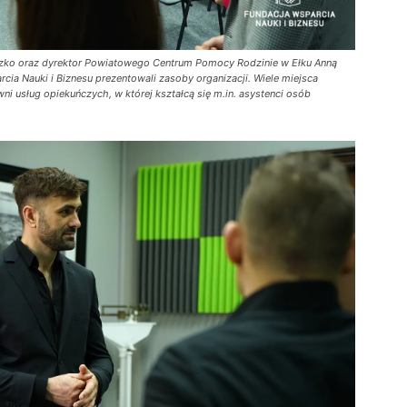
czko oraz dyrektor Powiatowego Centrum Pomocy Rodzinie w Ełku Anną
cia Nauki i Biznesu prezentowali zasoby organizacji. Wiele miejsca
i usług opiekuńczych, w której kształcą się m.in. asystenci osób