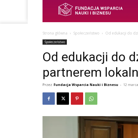
Strona główna
Społeczeństwo
Od edukacji do dzi
Społeczeństwo
Od edukacji do d
partnerem lokaln
Przez
Fundacja Wsparcia Nauki i Biznesu
-
12 marca