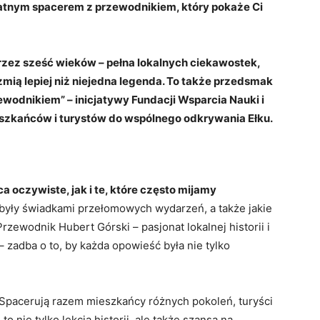
atnym spacerem z przewodnikiem, który pokaże Ci
 przez sześć wieków – pełna lokalnych ciekawostek,
mią lepiej niż niejedna legenda. To także przedsmak
wodnikiem” – inicjatywy Fundacji Wsparcia Nauki i
eszkańców i turystów do wspólnego odkrywania Ełku.
oczywiste, jak i te, które często mijamy
były świadkami przełomowych wydarzeń, a także jakie
Przewodnik Hubert Górski – pasjonat lokalnej historii i
– zadba o to, by każda opowieść była nie tylko
 Spacerują razem mieszkańcy różnych pokoleń, turyści
to nie tylko lekcja historii, ale także szansa na