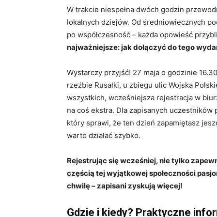
W trakcie niespełna dwóch godzin przewodn
lokalnych dziejów. Od średniowiecznych po
po współczesność – każda opowieść przybli
najważniejsze: jak dołączyć do tego wyda
Wystarczy przyjść! 27 maja o godzinie 16.3
rzeźbie Rusałki, u zbiegu ulic Wojska Polsk
wszystkich, wcześniejsza rejestracja w biurz
na coś ekstra. Dla zapisanych uczestników
który sprawi, że ten dzień zapamiętasz jesz
warto działać szybko.
Rejestrując się wcześniej, nie tylko zapewn
częścią tej wyjątkowej społeczności pasjon
chwilę – zapisani zyskują więcej!
Gdzie i kiedy? Praktyczne info