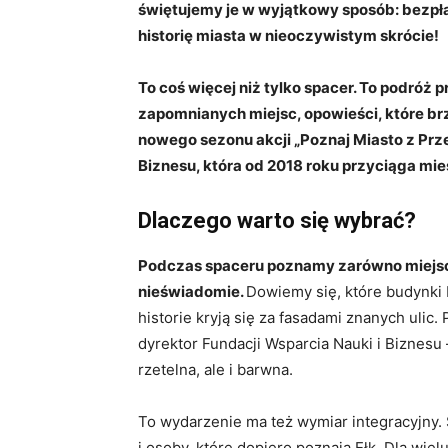
świętujemy je w wyjątkowy sposób: bezpł
historię miasta w nieoczywistym skrócie!
To coś więcej niż tylko spacer. To podróż
zapomnianych miejsc, opowieści, które brz
nowego sezonu akcji „Poznaj Miasto z Prze
Biznesu, która od 2018 roku przyciąga mi
Dlaczego warto się wybrać?
Podczas spaceru poznamy zarówno miejsca 
nieświadomie.
Dowiemy się, które budynki 
historie kryją się za fasadami znanych ulic. 
dyrektor Fundacji Wsparcia Nauki i Biznesu 
rzetelna, ale i barwna.
To wydarzenie ma też wymiar integracyjny.
i osoby, które dopiero poznają Ełk. Dla wielu 