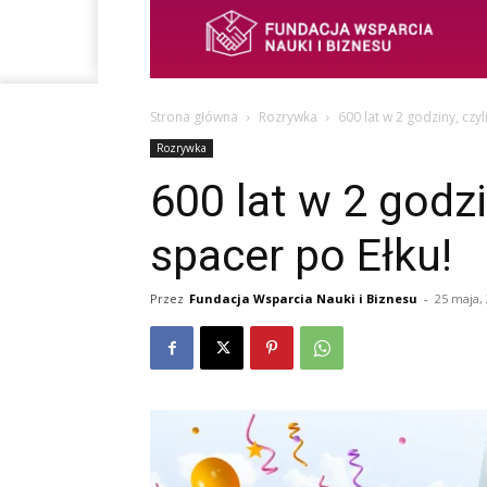
Strona główna
Rozrywka
600 lat w 2 godziny, czy
Rozrywka
600 lat w 2 godzi
spacer po Ełku!
Przez
Fundacja Wsparcia Nauki i Biznesu
-
25 maja,