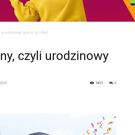
li urodzinowy spacer po Ełku!
ny, czyli urodzinowy
 2025
1417
0