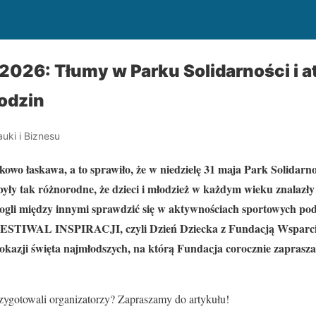
2026: Tłumy w Parku Solidarności i at
rodzin
uki i Biznesu
wo łaskawa, a to sprawiło, że w niedzielę 31 maja Park Solidarno
yły tak różnorodne, że dzieci i młodzież w każdym wieku znalazły c
mogli między innymi sprawdzić się w aktywnościach sportowych p
TIWAL INSPIRACJI, czyli Dzień Dziecka z Fundacją Wsparcia 
okazji święta najmłodszych, na którą Fundacja corocznie zaprasza 
przygotowali organizatorzy? Zapraszamy do artykułu!