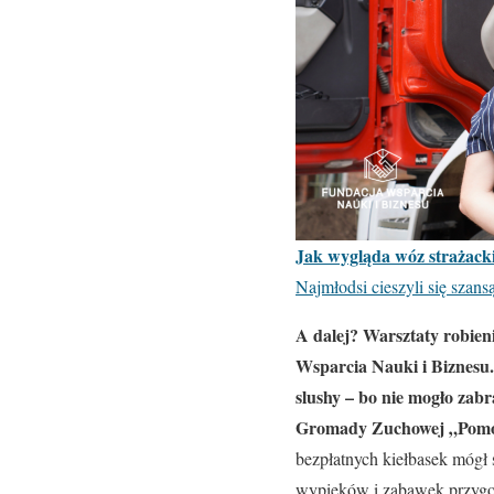
Jak wygląda wóz strażacki
Najmłodsi cieszyli się szan
A dalej? Warsztaty robien
Wsparcia Nauki i Biznesu.
slushy – bo nie mogło zab
Gromady Zuchowej „Pomo
bezpłatnych kiełbasek mógł
wypieków i zabawek przygot