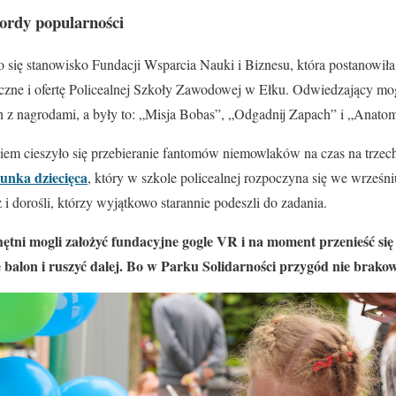
kordy popularności
 się stanowisko Fundacji Wsparcia Nauki i Biznesu, która postanowił
eczne i ofertę Policealnej Szkoły Zawodowej w Ełku. Odwiedzający mog
 z nagrodami, a były to: „Misja Bobas”, „Odgadnij Zapach” i „Anato
em cieszyło się przebieranie fantomów niemowlaków na czas na trzec
unka dziecięca
, który w szkole policealnej rozpoczyna się we wrześni
ż i dorośli, którzy wyjątkowo starannie podeszli do zadania.
ętni mogli założyć fundacyjne gogle VR i na moment przenieść si
 balon i ruszyć dalej. Bo w Parku Solidarności przygód nie brako