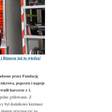
 Biznesu już to wiedzą!
wadzone przez Fundację
 cukrowa, popcorn i napoje
nili harcerze z 1.
ólne grillowanie. Z
wy był dodatkowo kiermasz
planuje przeznaczyć na