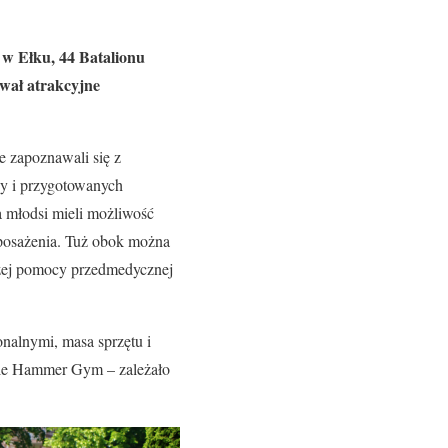
 w Ełku, 44 Batalionu
wał atrakcyjne
 zapoznawali się z
zy i przygotowanych
a młodsi mieli możliwość
posażenia. Tuż obok można
szej pomocy przedmedycznej
nalnymi, masa sprzętu i
iele Hammer Gym – zależało