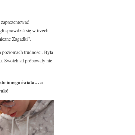
a zaprezentować
li sprawdzić się w trzech
miczne Zagadki”.
h poziomach trudności. Była
u. Swoich sił próbowały nie
ę do innego świata… a
wało!