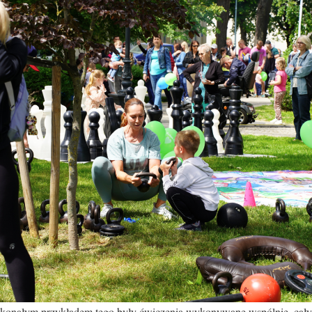
onałym przykładem tego były ćwiczenia wykonywane wspólnie, całymi