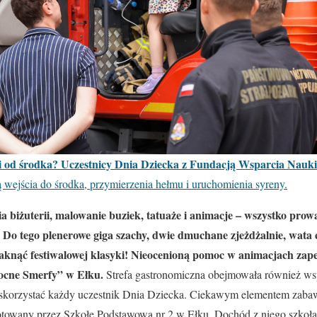
 od środka? Uczestnicy Dnia Dziecka z Fundacją Wsparcia Nauki i
są wejścia do środka, przymierzenia hełmu i uruchomienia syreny.
ia biżuterii, malowanie buziek, tatuaże i animacje – wszystko pro
 Do tego plenerowe giga szachy, dwie dmuchane zjeżdżalnie, wata
raknąć festiwalowej klasyki! Nieocenioną pomoc w animacjach zapew
cne Smerfy” w Ełku.
Strefa gastronomiczna obejmowała również wsp
 skorzystać każdy uczestnik Dnia Dziecka. Ciekawym elementem zaba
owany przez Szkołę Podstawową nr 2 w Ełku. Dochód z niego szkoła 