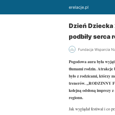
erelacje.pl
Dzień Dziecka 
podbiły serca 
Fundacja Wsparcia Na
Pogodowa aura była wyjątko
tłumami rodzin. Atrakcje b
było z rodzicami, którzy 
trenerów. „RODZINNY FES
kolejną odsłoną imprezy z 
regionu.
Jak wyglądał festiwal i co 