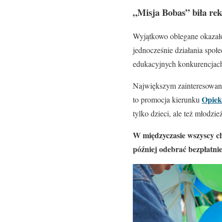
„Misja Bobas
”
biła re
Wyjątkowo oblegane okazało
jednocześnie działania społ
edukacyjnych konkurencjach
Największym zainteresowani
Opiek
to promocja kierunku
tylko dzieci, ale też młodzie
W międzyczasie wszyscy ch
później odebrać bezpłatnie