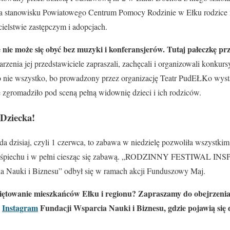
na stanowisku Powiatowego Centrum Pomocy Rodzinie w Ełku rodzice m
cielstwie zastępczym i adopcjach.
nie może się obyć bez muzyki i konferansjerów. Tutaj pałeczkę 
rzenia jej przedstawiciele zapraszali, zachęcali i organizowali konkur
to nie wszystko, bo prowadzony przez organizację Teatr PudEŁKo wyst
zgromadziło pod sceną pełną widownię dzieci i ich rodziców.
 Dziecka!
 dzisiaj, czyli 1 czerwca, to zabawa w niedzielę pozwoliła wszystkim
 pośpiechu i w pełni ciesząc się zabawą. „RODZINNY FESTIWAL INSP
a Nauki i Biznesu” odbył się w ramach akcji Funduszowy Maj.
ętowanie mieszkańców Ełku i regionu? Zapraszamy do obejrzenia 
i
Instagram
Fundacji Wsparcia Nauki i Biznesu, gdzie pojawią się 