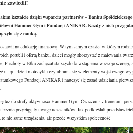
ie zawiedli!
 takim kształcie dzięki wsparciu partnerów – Banku Spółdzielczego
 Siłowni Hammer Gym i Fundacji ANIKAR. Każdy z nich przygoto
ączyła się z nauką.
ostawił na edukację finansową. W tym samym czasie, w którym rodzice
ich portfeli i ofertą banku, dzieci mogły skorzystać z malowania twar
iej Piechoty w Ełku zachęcał starszych do wstąpienia w swoje szeregi, 
ęć na quadzie i motocyklu czy ubrania się w elementy wojskowego wy
ratunkowego Fundacji ANIKAR i nauczyć się zasad udzielania pierw
.
ię też do strefy aktywności Hammer Gym. Ćwiczenia z trenerami perso
utecznie przyciągały uwagę uczestników. Jak podkreślali przedstawic
a to nie same urządzenia, ale przede wszystkim społeczność.