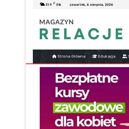
C
31.9
Ełk
czwartek, 6 sierpnia, 2026
Strona Główna
Edukacja