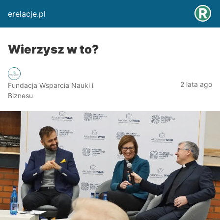
erelacje.pl
Wierzysz w to?
2 lata ago
Fundacja Wsparcia Nauki i
Biznesu