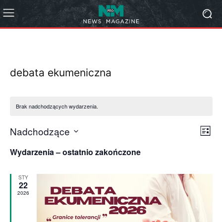
debata ekumeniczna
Brak nadchodzących wydarzenia.
Nadchodzące
Wyd
Naw
Lista
Wybierz
Wid
Wid
Wydarzenia – ostatnio zakończone
datę.
naw
STY
22
2026