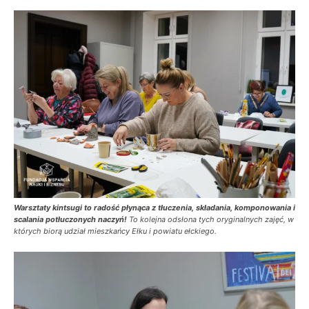
Warsztaty kintsugi to radość płynąca z tłuczenia, składania, komponowania i
scalania potłuczonych naczyń!
To kolejna odsłona tych oryginalnych zajęć, w
których biorą udział mieszkańcy Ełku i powiatu ełckiego.