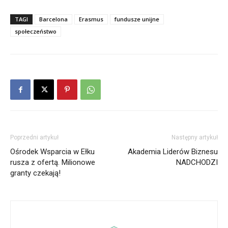
TAGI
Barcelona
Erasmus
fundusze unijne
społeczeństwo
Poprzedni artykuł
Następny artykuł
Ośrodek Wsparcia w Ełku
Akademia Liderów Biznesu
rusza z ofertą. Milionowe
NADCHODZI
granty czekają!