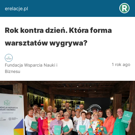
erelacje.pl
Rok kontra dzień. Która forma
warsztatów wygrywa?
1 rok ago
Fundacja Wsparcia Nauki i
Biznesu