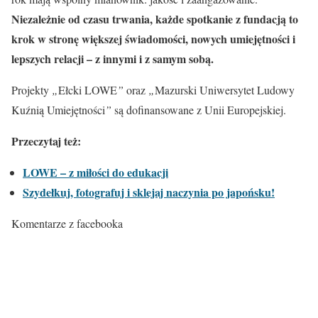
Niezależnie od czasu trwania, każde spotkanie z fundacją to
krok w stronę większej świadomości, nowych umiejętności i
lepszych relacji – z innymi i z samym sobą.
Projekty
„
Ełcki LOWE
”
oraz
„
Mazurski Uniwersytet Ludowy
Kuźnią Umiejętności
”
są dofinansowane z Unii Europejskiej.
Przeczytaj też:
LOWE – z miłości do edukacji
Szydełkuj, fotografuj i sklejaj naczynia po japońsku!
Komentarze z facebooka