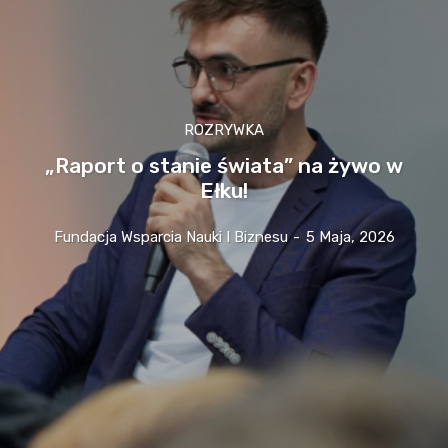
ROZRYWKA
„Raport o stanie świata” na żywo w
Ełku!
Fundacja Wsparcia Nauki I Biznesu
-
5 Maja, 2026