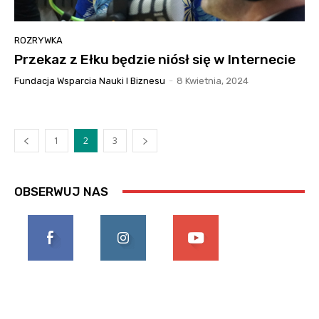
ROZRYWKA
Przekaz z Ełku będzie niósł się w Internecie
Fundacja Wsparcia Nauki I Biznesu
-
8 Kwietnia, 2024
1
2
3
OBSERWUJ NAS
0
0
0
Fani
Obserwujący
Subskrybujący