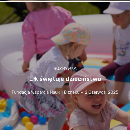
ROZRYWKA
Ełk świętuje dzieciństwo
Fundacja Wsparcia Nauki I Biznesu
-
2 Czerwca, 2025