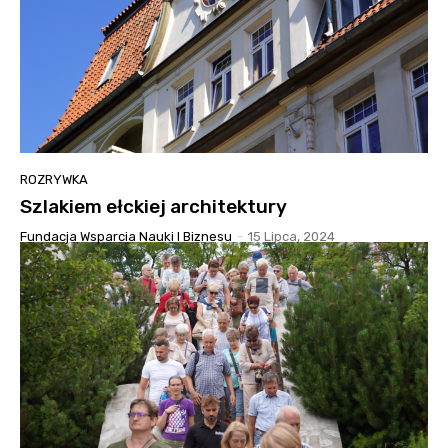
ROZRYWKA
Szlakiem ełckiej architektury
Fundacja Wsparcia Nauki I Biznesu
-
15 Lipca, 2024