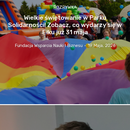
ROZRYWKA
Wielkie świętowanie w Parku
Solidarności! Zobacz, co wydarzy się w
Ełku już 31 maja
Fundacja Wsparcia Nauki I Biznesu
-
19 Maja, 2026