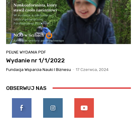
PEŁNE WYDANIA PDF
Wydanie nr 1/1/2022
Fundacja Wsparcia Nauki I Biznesu
-
17 Czerwca, 2024
OBSERWUJ NAS
0
0
0
Fani
Obserwujący
Subskrybujący